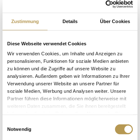
Kuschelige Bademäntel und Frotteeslipper auf dem
Zimmer
Ein 3-Gang Wellnessmenü an den ersten beiden
Zustimmung
Details
Über Cookies
Abenden
Ein Wellnesscocktail als Aperitif vor dem Menü
Diese Webseite verwendet Cookies
Ein Heidegeschenk als Erinnerung für daheim
Wir verwenden Cookies, um Inhalte und Anzeigen zu
personalisieren, Funktionen für soziale Medien anbieten
zu können und die Zugriffe auf unsere Website zu
Übernachtungen:
3 Nächte
analysieren. Außerdem geben wir Informationen zu Ihrer
Preis:
ab 267 Euro (zzgl. Ortstaxe)
Verwendung unserer Website an unsere Partner für
Reisezeitraum: ganzjährig
soziale Medien, Werbung und Analysen weiter. Unsere
Partner führen diese Informationen möglicherweise mit
weiteren Daten zusammen, die Sie ihnen bereitgestellt
JETZT BUCHEN
haben oder die sie im Rahmen Ihrer Nutzung der Dienste
gesammelt haben.
Einwilligungsauswahl
Notwendig