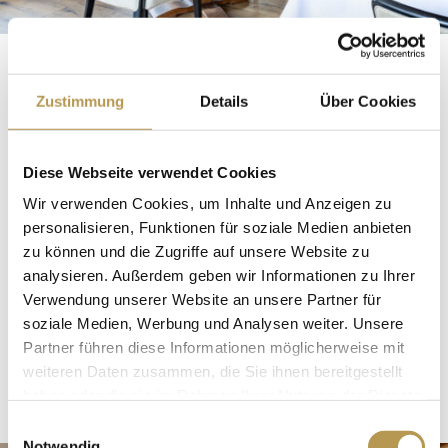
Kulinarischer Genuss
Zustimmung
Details
Über Cookies
HEIDE-RESTAURANT
Diese Webseite verwendet Cookies
In unserem Panorama-Restaurant mit Blick in die
Wir verwenden Cookies, um Inhalte und Anzeigen zu
personalisieren, Funktionen für soziale Medien anbieten
Heide servieren wir Ihnen heidetypische Gerichte,
zu können und die Zugriffe auf unsere Website zu
die mit hochwertigen regionalen Produkten frisch
analysieren. Außerdem geben wir Informationen zu Ihrer
für Sie zubereitet werden.
Verwendung unserer Website an unsere Partner für
soziale Medien, Werbung und Analysen weiter. Unsere
Partner führen diese Informationen möglicherweise mit
MEHR ERFAHREN
weiteren Daten zusammen, die Sie ihnen bereitgestellt
haben oder die sie im Rahmen Ihrer Nutzung der Dienste
gesammelt haben.
Einwilligungsauswahl
Notwendig