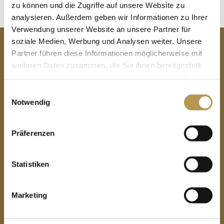
zu können und die Zugriffe auf unsere Website zu
analysieren. Außerdem geben wir Informationen zu Ihrer
Verwendung unserer Website an unsere Partner für
KONTAKT
soziale Medien, Werbung und Analysen weiter. Unsere
Partner führen diese Informationen möglicherweise mit
Privathotels Dr. Lohbeck GmbH & Co.KG
weiteren Daten zusammen, die Sie ihnen bereitgestellt
haben oder die sie im Rahmen Ihrer Nutzung der Dienste
Landhaus Höpen
gesammelt haben.
Einwilligungsauswahl
Höpener Weg 9-13
Notwendig
29640 Schneverdingen (Lüneburger Heide)
Präferenzen
Telefon:
05193 82 - 0
Statistiken
Fax:
05193 82 - 113
info@landhaus-hoepen.de
Marketing