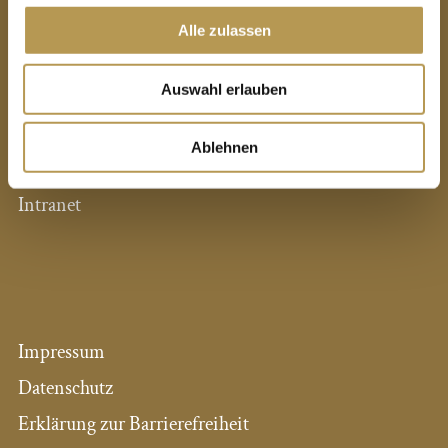
Alle zulassen
PRIVATHOTELS DR. LOHBECK
Auswahl erlauben
Alle Hotels auf einen Blick
Pressestimmen
Ablehnen
Expansion / Neue Hotels
Intranet
Impressum
Datenschutz
Erklärung zur Barrierefreiheit