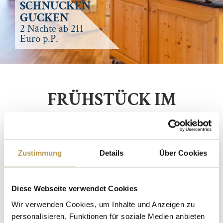
SCHNUCKEN
GUCKEN
2 Nächte ab 211
Euro p.P.
FRÜHSTÜCK IM
LANDHAUS HÖPEN
Zustimmung
Details
Über Cookies
IhrFrühstück im Landhaus Höpen genießen Sie täglich
von 07:00 – 11:00 Uhr vom Buffet zum Preis von 21,00
Diese Webseite verwendet Cookies
€ pro Person inkl. Kaffee- und Teespezialitäten.
Wir verwenden Cookies, um Inhalte und Anzeigen zu
Tischreservierung unter: 05193 820.
personalisieren, Funktionen für soziale Medien anbieten