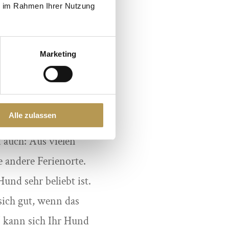
ie im Rahmen Ihrer Nutzung
halter darauf, dass
erlässt. Wer diese
holsamen Urlaub mit
Marketing
de!
Alle zulassen
d Hamburg, Hannover
 auch: Aus vielen
e andere Ferienorte.
und sehr beliebt ist.
sich gut, wenn das
“ kann sich Ihr Hund