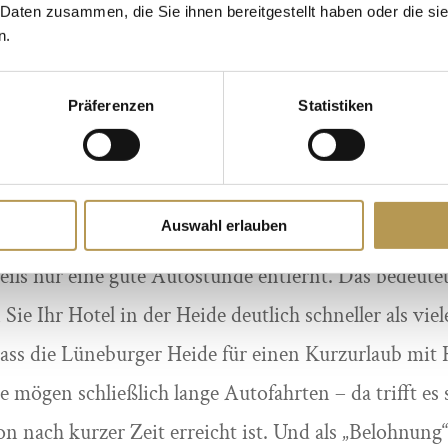
 Daten zusammen, die Sie ihnen bereitgestellt haben oder die s
ser Schutzzeiten achten verantwortungsbewusste Tier
n.
e Wege in den Naturschutzgebieten möglichst nicht v
n beachtet, der kann einen wunderschönen und er
Präferenzen
Statistiken
dem Hund in der Lüneburger Heide genießen.
rzurlaub mit Hund? Auf in die Lüneburger Hei
Auswahl erlauben
Heide ist es ruhig und idyllisch, doch trotzdem sin
ils nur eine gute Autostunde entfernt. Das bedeutet
Sie Ihr Hotel in der Heide deutlich schneller als viel
ss die Lüneburger Heide für einen Kurzurlaub mit H
mögen schließlich lange Autofahrten – da trifft es 
n nach kurzer Zeit erreicht ist. Und als „Belohnung