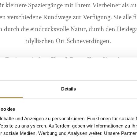
r kleinere Spaziergänge mit Ihrem Vierbeiner als au
 verschiedene Rundwege zur Verfügung. Sie alle f
durch die eindrucksvolle Natur, durch den Heidega
idyllischen Ort Schneverdingen.
Ferien mit dem Hund: Das sollten Sie wissen
amilienurlaub mit Hund in der Lüneburger Heide p
e Hotel Landhaus Höpen
mit dem guten Gefühl, dass
Details
te geben Sie bereits bei der Reservierung an, dass Si
r entsprechend planen können. Außerdem sollten Sie
Cookies
n durch die Naturschutzgebiete das gesamte Jahr ü
nhalte und Anzeigen zu personalisieren, Funktionen für soziale
Website zu analysieren. Außerdem geben wir Informationen zu I
orsicht ist zwischen dem 1. April und 15. Juli eines 
r soziale Medien, Werbung und Analysen weiter. Unsere Partner