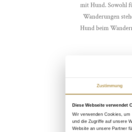
mit Hund. Sowohl fü
Wanderungen stehen
Hund beim Wandern 
Wenn Sie Ihren F
Ihr Zimmer im Heid
Zustimmung
gesehen ist. Bit
machen, damit wi
Diese Webseite verwendet 
Hund beim Wander
Wir verwenden Cookies, um I
und die Zugriffe auf unsere 
besteht. Besondere V
Website an unsere Partner fü