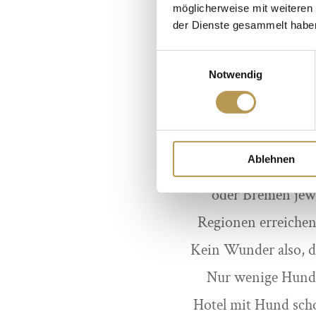
möglicherweise mit weiteren
Auch außerhalb die
der Dienste gesammelt habe
der Vierbeiner di
Einwilligungsauswahl
wenigen Grundregel
Notwendig
Ku
Ablehnen
In der Lüneburger 
oder Bremen jewe
Regionen erreichen 
Kein Wunder also, da
Nur wenige Hunde 
Hotel mit Hund scho