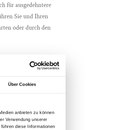
ch für ausgedehntere
ühren Sie und Ihren
rten oder durch den
lanen, buchen Sie
 Ihr Hund hier gerne
Über Cookies
e Urlaub mit Hund
 wissen, dass Ihr
ber Anleinpflicht
 Medien anbieten zu können
hrer Verwendung unserer
jeden Jahres geboten.
 führen diese Informationen