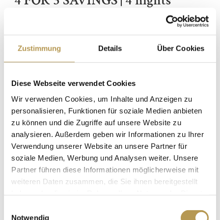
4 FOR 3 SAVINGS | 4 nights
Our savings tip stay 4 nights / pay 3 nights!
4 nights from 278,50 Euro
Zustimmung
Details
Über Cookies
DETAILS
BOOK
Diese Webseite verwendet Cookies
Wir verwenden Cookies, um Inhalte und Anzeigen zu
personalisieren, Funktionen für soziale Medien anbieten
zu können und die Zugriffe auf unsere Website zu
analysieren. Außerdem geben wir Informationen zu Ihrer
Verwendung unserer Website an unsere Partner für
soziale Medien, Werbung und Analysen weiter. Unsere
Partner führen diese Informationen möglicherweise mit
weiteren Daten zusammen, die Sie ihnen bereitgestellt
haben oder die sie im Rahmen Ihrer Nutzung der Dienste
gesammelt haben.
Einwilligungsauswahl
Notwendig