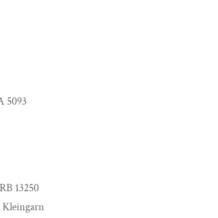
A 5093
HRB 13250
l Kleingarn