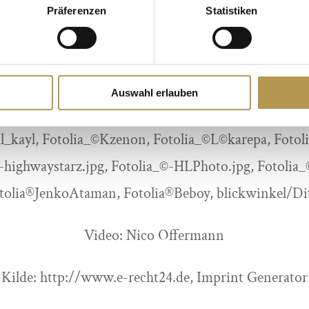
Fotolia_©contrastwerkstatt, Fotolia_©drubig-photo,
Präferenzen
Statistiken
a Studio, Fotolia_©Dmitry Ersler, Fotolia_©sonne fle
©nyul, Fotolia_26986407_M, Fotolia_8694791, Foto
lia_© crolique.jpg, Fotolia_© Dmitry Ersler.jpg, Fot
Auswahl erlauben
er.jpg, Fotolia_XL©standret, Fotolia_26986407, Foto
l_kayl, Fotolia_©Kzenon, Fotolia_©L©karepa, Fotol
-highwaystarz.jpg, Fotolia_©-HLPhoto.jpg, Fotolia_
tolia®JenkoAtaman, Fotolia®Beboy, blickwinkel/Dit
Video: Nico Offermann
Kilde: http://www.e-recht24.de, Imprint Generator