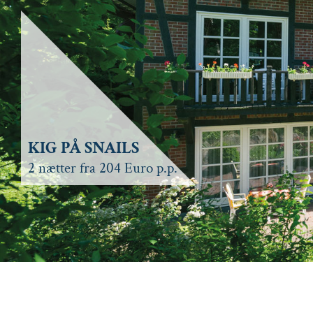
KIG PÅ SNAILS
2 nætter fra 204 Euro p.p.