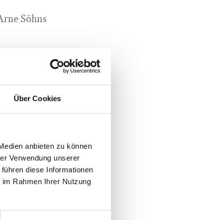
 Arne Söhns
GmbH & Co KG
Über Cookies
 Medien anbieten zu können
hrer Verwendung unserer
 Co. KG; Fotohaus
 führen diese Informationen
ie im Rahmen Ihrer Nutzung
ocha.de, Christiane
diy-Poznyakov,