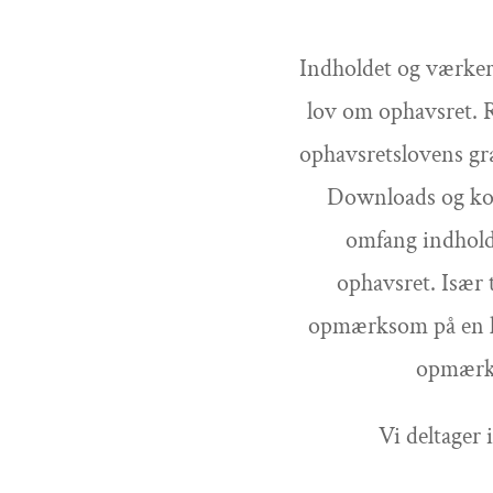
Indholdet og værkern
lov om ophavsret. R
ophavsretslovens græ
Downloads og kopi
omfang indholde
ophavsret. Især 
opmærksom på en kr
opmærks
Vi deltager 