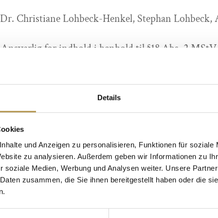
: Dr. Christiane Lohbeck-Henkel, Stephan Lohbeck,
Ansvarlig for indhold i henhold til §18 Abs. 2 MStV
Philipp Rüther
ilkår og betingelser for Dr. Lohbeck Privathotels 
Details
Information om databeskyttelse
Cookies
Kilder til de anvendte billeder og grafikker:
nhalte und Anzeigen zu personalisieren, Funktionen für soziale
Website zu analysieren. Außerdem geben wir Informationen zu I
, www.sxc.hu, www.fotolia.de, Dr. BABOR GmbH &
r soziale Medien, Werbung und Analysen weiter. Unsere Partner
 Daten zusammen, die Sie ihnen bereitgestellt haben oder die s
grafie, Grand Visions, www.apmarketing.de, www.p
n.
lia_©fotoskaz.jpg, Fotolia_© Beboy, Fotolia_©Genna