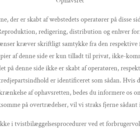
Ophavsret
e, der er skabt af webstedets operatører på disse sid
eproduktion, redigering, distribution og enhver fo
nser kræver skriftligt samtykke fra den respektive fo
er af denne side er kun tilladt til privat, ikke-komm
t på denne side ikke er skabt af operatøren, respekt
tredjepartsindhold er identificeret som sådan. Hvis du
ænkelse af ophavsretten, bedes du informere os om 
omme på overtrædelser, vil vi straks fjerne sådant 
ikke i tvistbilæggelsesprocedurer ved et forbrugerv