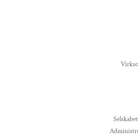
Virks
Selskabe
Administre