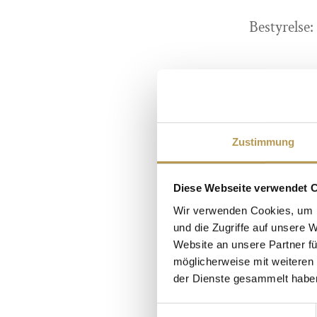
Bestyrelse
Generelle v
Zustimmung
Diese Webseite verwendet 
Wir verwenden Cookies, um I
und die Zugriffe auf unsere 
www.photocase.de
Website an unsere Partner fü
möglicherweise mit weiteren
Ohl, Van Ryck Foto
der Dienste gesammelt habe
Burwitz, Foto
Einwilligungsauswahl